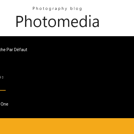
che Par Défaut
s
x One