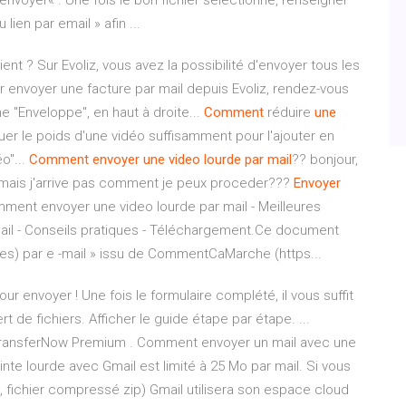
 à envoyer« . Une fois le bon fichier sélectionné, renseigner
ien par email » afin ...
nt ? Sur Evoliz, vous avez la possibilité d'envoyer tous les
r envoyer une facture par mail depuis Evoliz, rendez-vous
e "Enveloppe", en haut à droite...
Comment
réduire
une
r le poids d'une vidéo suffisamment pour l'ajouter en
éo"...
Comment
envoyer
une
video
lourde
par
mail
?? bonjour,
l mais j'arrive pas comment je peux proceder???
Envoyer
ent envoyer une video lourde par mail - Meilleures
mail - Conseils pratiques - Téléchargement.Ce document
intes) par e -mail » issu de CommentCaMarche (https...
r envoyer ! Une fois le formulaire complété, il vous suffit
rt de fichiers. Afficher le guide étape par étape. ...
. TransferNow Premium . Comment envoyer un mail avec une
ointe lourde avec Gmail est limité à 25 Mo par mail. Si vous
éo, fichier compressé zip) Gmail utilisera son espace cloud