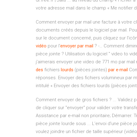
dl.free.fr | Jalis ... au niveau du champ « Fichier
votre adresse mail dans le champ « Me notifier du l
Comment envoyer par mail une facture à votre clie
documents créés depuis le logiciel par mail. Pou
sur le document concerné, puis cliquez sur l'icôn
vidéo
pour l'
envoyer
par
mail
? -… Comment diminue
pièce jointe ? Utilisation du logiciel " video to vid
j'aimerais envoyer une video de 771 mo par mai
des
fichiers
lourds
(pièces jointes)
par
e
-
mail
Comm
réponses. Envoyer des fichiers volumineux par 
intitulé « Envoyer des fichiers lourds (pièces jo
Comment envoyer de gros fichiers ? ... Validez pou
de cliquer sur "envoyer" pour valider votre transfe
Assistance par e-mail non prioritaire; Démarrer
pièce jointe lourde sous ... L’envoi d’une pièce j
voulez joindre un fichier de taille supérieur (vid