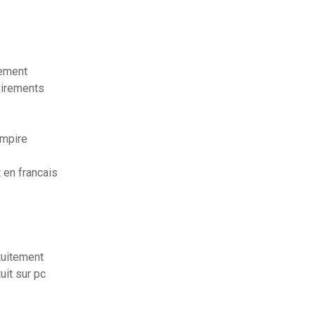
tement
uirements
empire
 en francais
tuitement
uit sur pc