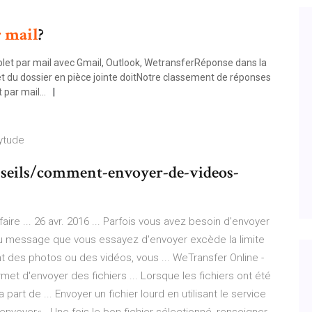
r
mail
?
let par mail avec Gmail, Outlook, WetransferRéponse dans la
l et du dossier en pièce jointe doitNotre classement de réponses
par mail...
xytude
nseils/comment-envoyer-de-videos-
re ... 26 avr. 2016 ... Parfois vous avez besoin d'envoyer
 du message que vous essayez d'envoyer excède la limite
nt des photos ou des vidéos, vous ... WeTransfer Online -
met d'envoyer des fichiers ... Lorsque les fichiers ont été
 part de ... Envoyer un fichier lourd en utilisant le service