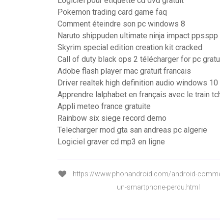
Logiciel pour etiquette cd dvd gratuit
Pokemon trading card game faq
Comment éteindre son pc windows 8
Naruto shippuden ultimate ninja impact ppsspp 
Skyrim special edition creation kit cracked
Call of duty black ops 2 télécharger for pc grat
Adobe flash player mac gratuit francais
Driver realtek high definition audio windows 10 
Apprendre lalphabet en français avec le train t
Appli meteo france gratuite
Rainbow six siege record demo
Telecharger mod gta san andreas pc algerie
Logiciel graver cd mp3 en ligne
https://www.phonandroid.com/android-commen
un-smartphone-perdu.html