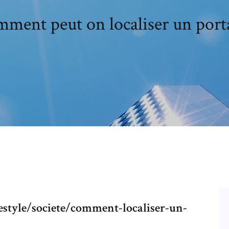
ment peut on localiser un port
estyle/societe/comment-localiser-un-