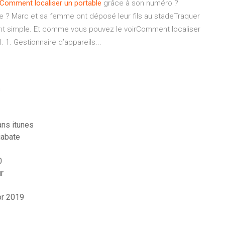
Comment
localiser
un
portable
grâce à son numéro ?
le ? Marc et sa femme ont déposé leur fils au stadeTraquer
nt simple. Et comme vous pouvez le voirComment localiser
. 1. Gestionnaire d’appareils...
s
ns itunes
iabate
0
r
or 2019