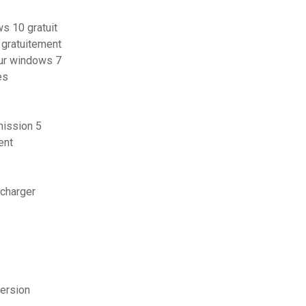
s 10 gratuit
 gratuitement
our windows 7
es
mission 5
ent
écharger
version