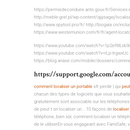
https://permisdeconduire.ants.gouv.fr/Services
http://meble-grel.pl/wp-content/qijysagej/locali
http://www.spytool.pro/fr/ http://biogaia.cn/inc
https://www.westernunion.com/fr/fr/agent-locato
https://www.youtube.com/watch?v=1p2efWLvb9o
https://www.youtube.com/watch?v=rLp-trgwxUc 
https://blog.ariase.com/mobile/dossiers/commen
https://support.google.com/acco
comment
localiser
un
portable
sfr perde | qui
peu
chacun des types de logiciels que vous souhaitez 
gratuitement sont associable sur les téléphones 
de peut t on localiser un... 10 façons de
localiser
téléphone, bien sûr, comment localiser un téléph
de le utiliserEn vous engageant avec FamiSafe, v