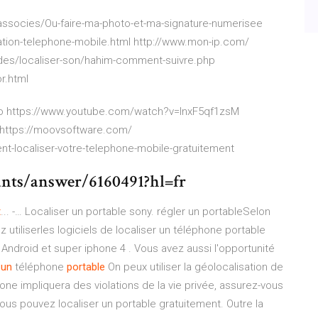
-associes/Ou-faire-ma-photo-et-ma-signature-numerisee
sation-telephone-mobile.html http://www.mon-ip.com/
ludes/localiser-son/hahim-comment-suivre.php
r.html
 https://www.youtube.com/watch?v=InxF5qf1zsM
https://moovsoftware.com/
t-localiser-votre-telephone-mobile-gratuitement
unts/answer/6160491?hl=fr
t
... -… Localiser un portable sony. régler un portableSelon
utiliserles logiciels de localiser un téléphone portable
Android et super iphone 4 . Vous avez aussi l'opportunité
un
téléphone
portable
On peux utiliser la géolocalisation de
one impliquera des violations de la vie privée, assurez-vous
ous pouvez localiser un portable gratuitement. Outre la