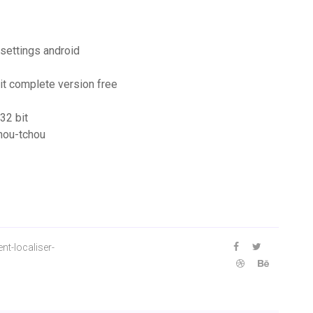
settings android
uit complete version free
32 bit
chou-tchou
t-localiser-