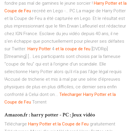
fondre pas mal de gamines le jeune sorcier !
Harry
Potter
et
la
Coupe
de
Feu
recréé en Lego -… PC.La magie de Harry Potter
et la Coupe de Feu a été capturée en Lego. Et le résultat est
plus impressionnant que le film.Erwan Lafleuriel est rédacteur
chez IGN France. Esclave du jeu vidéo depuis 40 ans, il ne
s'en échappe que ponctuellement pour pleurer ses défaites
sur Twitter.
Harry
Potter
4
et
la
coupe
de
feu
[DVDRip]
[Streaming] [… Les participants sont choisis par la fameuse
“coupe de feu” qui est à l’origine d’un scandale. Elle
sélectionne Harry Potter alors qu’il n’a pas l’âge légal requis
!Accusé de tricherie et mis à mal par une série d’épreuves
physiques de plus en plus difficiles, ce dernier sera enfin
confronté à Celui dont on...
Telecharger
Harry
Potter
et
la
Coupe
de
Feu
Torrent
Amazon.fr : harry potter - PC : Jeux vidéo
Télécharge
Harry
Potter
et
la
Coupe
de
Feu
gratuitement