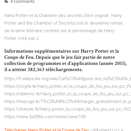
4 Comments
Harry Potter et la Chambre des secrets (titre original : Harry
Potter and the Chamber of Secrets) est le deuxième roman
de la série littéraire centrée sur le personnage de Harry
Potter créé par J.
Informations supplémentaires sur Harry Potter et la
Coupe de Feu. Depuis que le jeu fait partie de notre
collection de programmes et d'applications (année 2011),
il a atteint 382,363 téléchargements.
https://fr.wikipedia.org/wiki/Cat%C3%A9gorie:Jeu_vid%C3%A9o_
https://jzoyjfa.tk/Harry_potter_et_la_coupe_de_feu_jeu_sur_p
https://ntbkrmc.tk/Harry_potter_et_la_coupe_de_feu_jeu_sur_
https://hivpcgd.tk/T%C3%A9l%C3%A9charger_gratuitement_le_je
https://zbxlvde.tk/Harry_potter_la_coupe_de_feu_jeu_sur_pc_t
https://www.3x3ffbb.com/news/view/109
Telecharger
Harry
Potter
et la Coupe
de
Feu
- ddl-island.co La