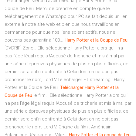
Télécharger. Merci d’avoir téléchargé Harry Potter et la
Coupe de Feu. Merci de prendre en compte que le
téléchargement de WhatsApp pour PC se fait depuis un lien
externe à notre site web et bien que nous travaillions en
permanence pour que nos liens soient actifs, nous ne
pouvons pas garantir à 100...
Harry
Potter
et
la
Coupe
de
Feu
[DVDRIP] Zone… Elle sélectionne Harry Potter alors qu’il n’a
pas l’âge légal requis !Accusé de tricherie et mis à mal par
une série d’épreuves physiques de plus en plus difficiles, ce
dernier sera enfin confronté à Celui dont on ne doit pas
prononcer le nom, Lord V.Telecharger ET streaming : Harry
Potter et la Coupe de Feu.
Télécharger
Harry
Potter
et
la
Coupe
de
Feu
le film… Elle sélectionne Harry Potter alors qu’il
n’a pas l’âge légal requis !Accusé de tricherie et mis à mal par
une série d’épreuves physiques de plus en plus difficiles, ce
dernier sera enfin confronté à Celui dont on ne doit pas
prononcer le nom, Lord V. Origine du film : Américain,
Britannique Réalisateur : Mike...
Harry
Potter
et
la
coupe
de
feu