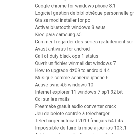
Google chrome for windows phone 8.1
Logiciel gestion de bibliothèque personnelle gr
Gta sa mod installer for pc
Activar bluetooth windows 8 asus
Kies para samsung s5
Comment regarder des séries gratuitement sur 
Avast antivirus for android
Call of duty black ops 1 status
Ouvrir un fichier winmail.dat windows 7
How to upgrade dz09 to android 4.4
Musique comme sonnerie iphone 6
Active sync 4.5 windows 10
Internet explorer 11 windows 7 sp1 32 bit
Cci sur les mails
Freemake gratuit audio converter crack
Jeu de belote contrée à télécharger
Télécharger autocad 2019 français 64 bits
Impossible de faire la mise a jour ios 10.3.1