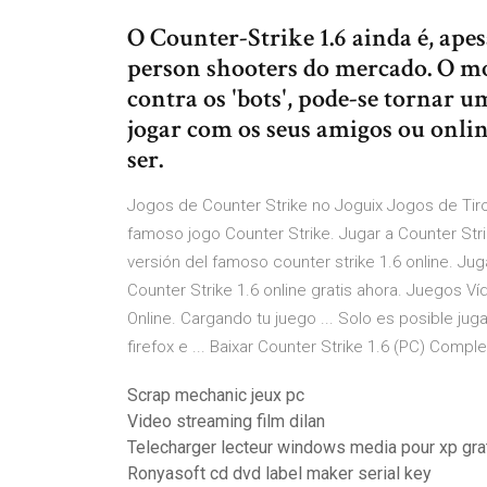
O Counter-Strike 1.6 ainda é, apes
person shooters do mercado. O mo
contra os 'bots', pode-se tornar
jogar com os seus amigos ou online
ser.
Jogos de Counter Strike no Joguix Jogos de Tiro
famoso jogo Counter Strike. Jugar a Counter Strik
versión del famoso counter strike 1.6 online. Juga
Counter Strike 1.6 online gratis ahora. Juegos V
Online. Cargando tu juego ... Solo es posible jug
firefox e ... Baixar Counter Strike 1.6 (PC) Comple
Scrap mechanic jeux pc
Video streaming film dilan
Telecharger lecteur windows media pour xp grat
Ronyasoft cd dvd label maker serial key