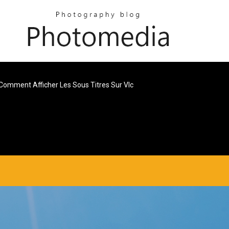
Comment Afficher Les Sous Titres Sur Vlc