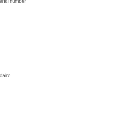
erial number
daire