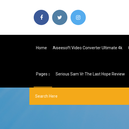
Home
Aiseesoft Video Converter Ultimate 4k
Pages
Serious Sam Vr The Last Hope Review