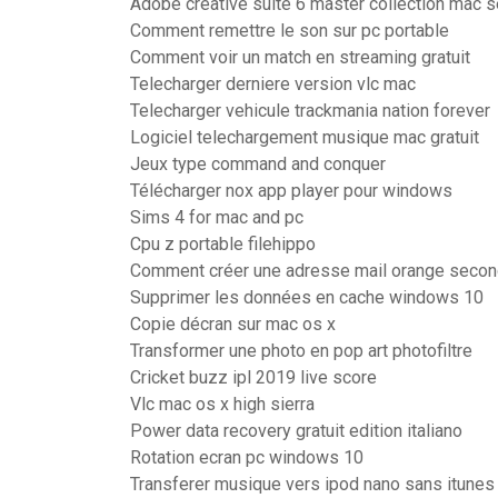
Adobe creative suite 6 master collection mac s
Comment remettre le son sur pc portable
Comment voir un match en streaming gratuit
Telecharger derniere version vlc mac
Telecharger vehicule trackmania nation forever
Logiciel telechargement musique mac gratuit
Jeux type command and conquer
Télécharger nox app player pour windows
Sims 4 for mac and pc
Cpu z portable filehippo
Comment créer une adresse mail orange secon
Supprimer les données en cache windows 10
Copie décran sur mac os x
Transformer une photo en pop art photofiltre
Cricket buzz ipl 2019 live score
Vlc mac os x high sierra
Power data recovery gratuit edition italiano
Rotation ecran pc windows 10
Transferer musique vers ipod nano sans itunes