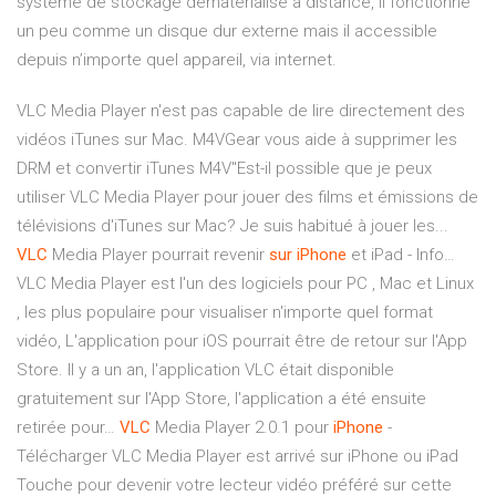
système de stockage dématérialisé à distance, il fonctionne
un peu comme un disque dur externe mais il accessible
depuis n’importe quel appareil, via internet.
VLC Media Player n'est pas capable de lire directement des
vidéos iTunes sur Mac. M4VGear vous aide à supprimer les
DRM et convertir iTunes M4V"Est-il possible que je peux
utiliser VLC Media Player pour jouer des films et émissions de
télévisions d'iTunes sur Mac? Je suis habitué à jouer les...
VLC
Media Player pourrait revenir
sur
iPhone
et iPad - Info…
VLC Media Player est l'un des logiciels pour PC , Mac et Linux
, les plus populaire pour visualiser n'importe quel format
vidéo, L'application pour iOS pourrait être de retour sur l'App
Store. Il y a un an, l'application VLC était disponible
gratuitement sur l'App Store, l'application a été ensuite
retirée pour…
VLC
Media Player 2.0.1 pour
iPhone
-
Télécharger VLC Media Player est arrivé sur iPhone ou iPad
Touche pour devenir votre lecteur vidéo préféré sur cette