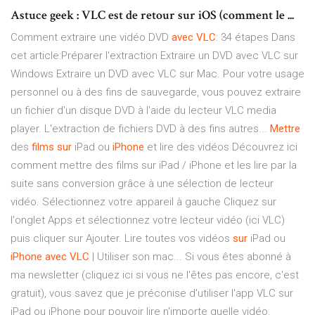
Astuce geek : VLC est de retour sur iOS (comment le ...
Comment extraire une vidéo DVD
avec
VLC
: 34 étapes Dans
cet article:Préparer l'extraction Extraire un DVD avec VLC sur
Windows Extraire un DVD avec VLC sur Mac. Pour votre usage
personnel ou à des fins de sauvegarde, vous pouvez extraire
un fichier d'un disque DVD à l'aide du lecteur VLC media
player. L'extraction de fichiers DVD à des fins autres...
Mettre
des
films
sur
iPad ou
iPhone
et lire des vidéos Découvrez ici
comment mettre des films sur iPad / iPhone et les lire par la
suite sans conversion grâce à une sélection de lecteur
vidéo. Sélectionnez votre appareil à gauche Cliquez sur
l'onglet Apps et sélectionnez votre lecteur vidéo (ici VLC)
puis cliquer sur Ajouter. Lire toutes vos vidéos
sur
iPad ou
iPhone
avec
VLC
| Utiliser son mac... Si vous êtes abonné à
ma newsletter (cliquez ici si vous ne l'êtes pas encore, c'est
gratuit), vous savez que je préconise d'utiliser l'app VLC sur
iPad ou iPhone pour pouvoir lire n'importe quelle vidéo.