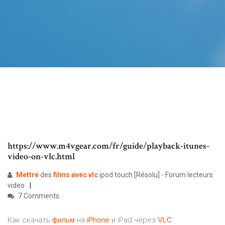
https://www.m4vgear.com/fr/guide/playback-itunes-
video-on-vlc.html
Mettre
des
films
avec
vlc
ipod touch [Résolu] - Forum lecteurs
video
7 Comments
Как скачать
фильм
на
iPhone
и iPad через
VLC