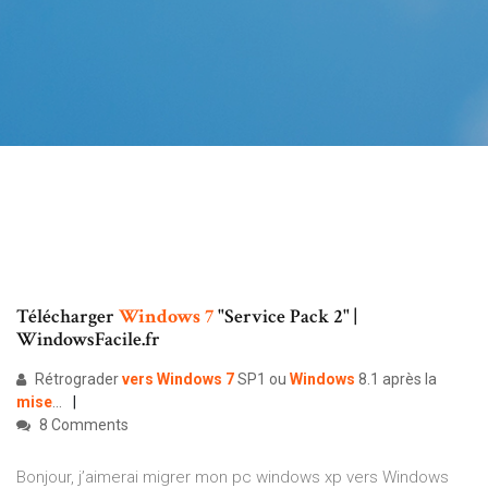
Télécharger
Windows
7
"Service Pack 2" |
WindowsFacile.fr
Rétrograder
vers
Windows
7
SP1 ou
Windows
8.1 après la
mise
...
8 Comments
Bonjour, j’aimerai migrer mon pc windows xp vers Windows