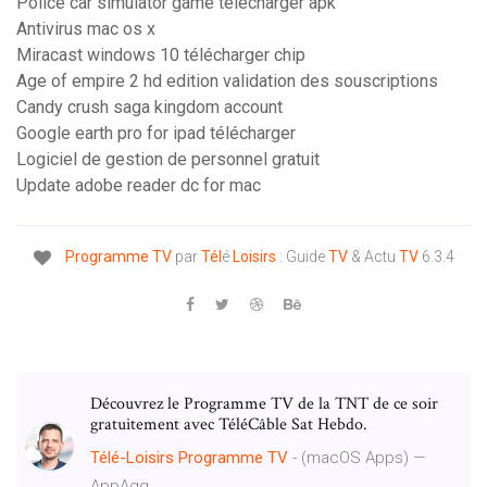
Police car simulator game télécharger apk
Antivirus mac os x
Miracast windows 10 télécharger chip
Age of empire 2 hd edition validation des souscriptions
Candy crush saga kingdom account
Google earth pro for ipad télécharger
Logiciel de gestion de personnel gratuit
Update adobe reader dc for mac
Programme
TV
par
Tél
é
Loisirs
: Guide
TV
& Actu
TV
6.3.4
Découvrez le Programme TV de la TNT de ce soir
gratuitement avec TéléCâble Sat Hebdo.
Télé-Loisirs
Programme
TV
- (macOS Apps) —
AppAgg