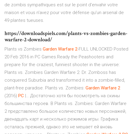
de zombis sympathiques est sur le point d'envahir votre
maison et vous n'avez pour votre défense qu'un arsenal de
49 plantes tueuses.
https://downloadspiels.com/plants-vs-zombies-garden-
warfare-2-download/
Plants vs Zombies
Garden
Warfare
2
-FULL UNLOCKED Posted
20 Feb 2016 in PC Games.Ready the Peashooters and
prepare for the craziest, funniest shooter in the universe:
Plants vs. Zombies Garden Warfare 2. Dr. Zomboss has
conquered Suburbia and transformed it into a zombie-filled,
plant-free paradise. Plants vs. Zombies:
Garden
Warfare
2
(2016)
PC
|… Достаточно хотя бы посмотреть на скины
большинства героев. В Plants vs. Zombies: Garden Warfare
2 представлено большое количество новых персонажей,
двенадцать карт и несколько режимов игры. Графика
осталась прежней, однако это не мешает ей вновь