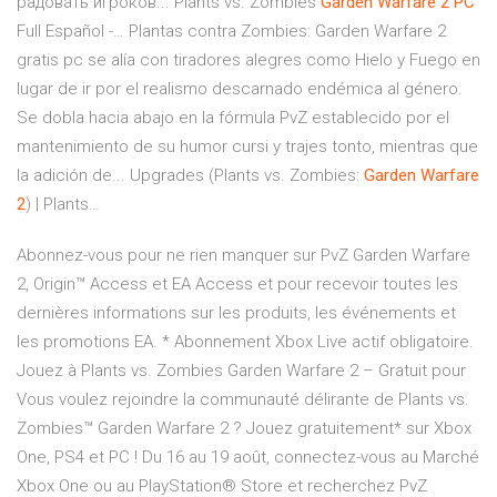
радовать игроков... Plants vs. Zombies
Garden
Warfare
2
PC
Full Español -… Plantas contra Zombies: Garden Warfare 2
gratis pc se alía con tiradores alegres como Hielo y Fuego en
lugar de ir por el realismo descarnado endémica al género.
Se dobla hacia abajo en la fórmula PvZ establecido por el
mantenimiento de su humor cursi y trajes tonto, mientras que
la adición de... Upgrades (Plants vs. Zombies:
Garden
Warfare
2
) | Plants…
Abonnez-vous pour ne rien manquer sur PvZ Garden Warfare
2, Origin™ Access et EA Access et pour recevoir toutes les
dernières informations sur les produits, les événements et
les promotions EA. * Abonnement Xbox Live actif obligatoire.
Jouez à Plants vs. Zombies Garden Warfare 2 – Gratuit pour
Vous voulez rejoindre la communauté délirante de Plants vs.
Zombies™ Garden Warfare 2 ? Jouez gratuitement* sur Xbox
One, PS4 et PC ! Du 16 au 19 août, connectez-vous au Marché
Xbox One ou au PlayStation® Store et recherchez PvZ