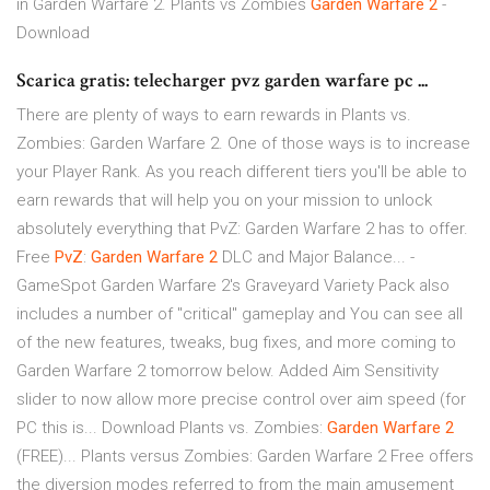
in Garden Warfare 2. Plants vs Zombies
Garden
Warfare
2
-
Download
Scarica gratis: telecharger pvz garden warfare pc ...
There are plenty of ways to earn rewards in Plants vs.
Zombies: Garden Warfare 2. One of those ways is to increase
your Player Rank. As you reach different tiers you'll be able to
earn rewards that will help you on your mission to unlock
absolutely everything that PvZ: Garden Warfare 2 has to offer.
Free
PvZ
:
Garden
Warfare
2
DLC and Major Balance... -
GameSpot Garden Warfare 2's Graveyard Variety Pack also
includes a number of "critical" gameplay and You can see all
of the new features, tweaks, bug fixes, and more coming to
Garden Warfare 2 tomorrow below. Added Aim Sensitivity
slider to now allow more precise control over aim speed (for
PC this is... Download Plants vs. Zombies:
Garden
Warfare
2
(FREE)... Plants versus Zombies: Garden Warfare 2 Free offers
the diversion modes referred to from the main amusement