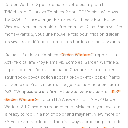
Garden Warfare 2 pour démarrer votre essai gratuit.
Télécharger Plants vs Zombies 2 pour PC,Version Windows
16/02/2017 · Télécharger Plants vs Zombies 2 Pour PC de
Windows Version complète Présentation. Dans Plants vs. Des
morts-vivants 2, vous une nouvelle fois pour mission d'aider
les vivants se défendre contre des hordes de morts-vivants.
Скачать Plants vs. Zombies:
Garden
Warfare
2
торрент на…
Хотите скачать игру Plants vs. Zombies: Garden Warfare 2
через торрент бесплатно на pc.Описание игры. Перед
вами трехмерная action версия знаменитой серии Plants
vs. Zombies. Игра является продолжением первой части
PvZ: GW, привнося в геймплей новые возможности...
PvZ
Garden
Warfare
2
| Forum | EA Answers HQ | EN PvZ Garden
Warfare 2. PC system requirements. Make sure your system
is ready to rock in a riot of color and mayhem. View more on
EA Help.Events calendar. There’s always something fun to do