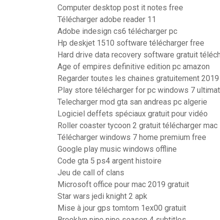
Computer desktop post it notes free
Télécharger adobe reader 11
Adobe indesign cs6 télécharger pc
Hp deskjet 1510 software télécharger free
Hard drive data recovery software gratuit télé
Age of empires definitive edition pc amazon
Regarder toutes les chaines gratuitement 2019
Play store télécharger for pc windows 7 ultima
Telecharger mod gta san andreas pc algerie
Logiciel deffets spéciaux gratuit pour vidéo
Roller coaster tycoon 2 gratuit télécharger mac
Télécharger windows 7 home premium free
Google play music windows offline
Code gta 5 ps4 argent histoire
Jeu de call of clans
Microsoft office pour mac 2019 gratuit
Star wars jedi knight 2 apk
Mise à jour gps tomtom 1ex00 gratuit
Brooklyn nine nine season 4 subtitles