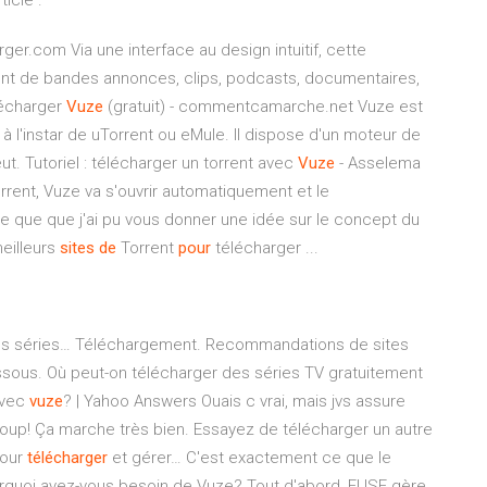
icle .
ger.com Via une interface au design intuitif, cette
nt de bandes annonces, clips, podcasts, documentaires,
lécharger
Vuze
(gratuit) - commentcamarche.net Vuze est
à l'instar de uTorrent ou eMule. Il dispose d'un moteur de
ut. Tutoriel : télécharger un torrent avec
Vuze
- Asselema
e que que j'ai pu vous donner une idée sur le concept du
eilleurs
sites
de
Torrent
pour
télécharger ...
s séries… Téléchargement. Recommandations de sites
ssous. Où peut-on télécharger des séries TV gratuitement
vec
vuze
? | Yahoo Answers Ouais c vrai, mais jvs assure
, oup! Ça marche très bien. Essayez de télécharger un autre
pour
télécharger
et gérer… C'est exactement ce que le
rquoi avez-vous besoin de Vuze? Tout d'abord, FUSE gère