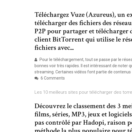
Téléchargez Vuze (Azureus), un ex
télécharger des fichiers des résea
P2P pour partager et télécharger de
client BitTorrent qui utilise le 
fichiers avec...
Pour le téléchargement, tout se passe par le résea
bonnes voir très rapides. Il est intéressant de noter 
streaming. Certaines vidéos font partie de contenus 
6 Comments
Les 10 meilleurs sites pour télécharger des torren
Découvrez le classement des 3 mei
films, séries, MP3, jeux et logicie
pas contrôlé par Hadopi, raison po
méthode la plus populaire pour t