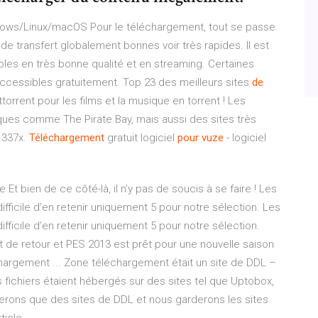
ws/Linux/macOS Pour le téléchargement, tout se passe
 de transfert globalement bonnes voir très rapides. Il est
bles en très bonne qualité et en streaming. Certaines
 accessibles gratuitement. Top 23 des meilleurs sites
de
ttorrent pour les films et la musique en torrent ! Les
ques comme The Pirate Bay, mais aussi des sites très
1337x.
Téléchargement
gratuit logiciel
pour
vuze
- logiciel
Et bien de ce côté-là, il n’y pas de soucis à se faire ! Les
fficile d’en retenir uniquement 5 pour notre sélection. Les
fficile d’en retenir uniquement 5 pour notre sélection.
 de retour et PES 2013 est prêt pour une nouvelle saison
hargement ... Zone téléchargement était un site de DDL –
s fichiers étaient hébergés sur des sites tel que Uptobox,
erons que des sites de DDL et nous garderons les sites