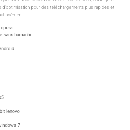
 d'optimisation pour des téléchargements plus rapides et
imultanément...
r opera
ie sans hamachi
android
s5
bit lenovo
 windows 7