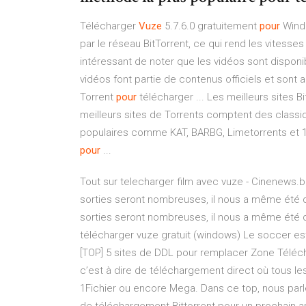
Télécharger
Vuze
5.7.6.0 gratuitement
pour
Windo
par le réseau BitTorrent, ce qui rend les vitesses
intéressant de noter que les vidéos sont disponi
vidéos font partie de contenus officiels et sont
Torrent
pour
télécharger ... Les meilleurs sites Bi
meilleurs sites de Torrents comptent des classi
populaires comme KAT, BARBG, Limetorrents et 
pour
...
Tout sur telecharger film avec vuze - Cinenews.be 
sorties seront nombreuses, il nous a même été di
sorties seront nombreuses, il nous a même été di
télécharger vuze gratuit (windows) Le soccer est
[TOP] 5 sites de DDL pour remplacer Zone Téléc
c’est à dire de téléchargement direct où tous le
1Fichier ou encore Mega. Dans ce top, nous parl