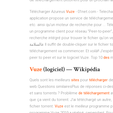
de téléchargement Bittorrent pour un prochain art
Télécharger Azureus
Vuze
- 01net.com - Telechar
application propose un service de téléchargeme
etc. ainsi qu'un moteur de recherche pour ... Té
un programme client pour réseau "Peer-to-peer", 
recherche intégré pour trouver le fichier qu'on ve
عالسلامة Il suffit de double-cliquer sur le fichier torrent, Vuze va s'ouvrir automatiquement et le
téléchargement va commencer. Et voilà!! J'espèr
peer to peer et sur le logiciel Vuze. Top 10
des
m
Vuze
(logiciel) — Wikipédia
Quels sont les meilleurs
sites
pour
télécharger
de
web.Questions similairesPlus de réponses ci-de
et sans torrents ? Problème
de
téléchargement
a
que ça vient du torrent. J'ai tétéchargé un autre
fichier torrent.
Vuze
est le meilleur programme 
programme Vuze 2019 a réalisé, cependant. Pou