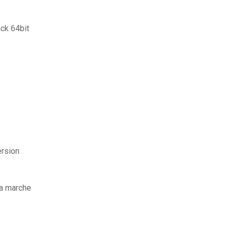
ck 64bit
ersion
a marche