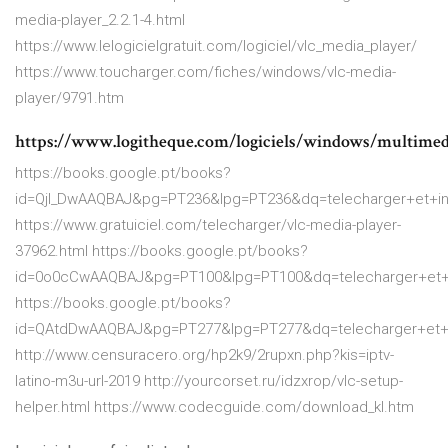
media-player_2.2.1-4.html
https://www.lelogicielgratuit.com/logiciel/vlc_media_player/
https://www.toucharger.com/fiches/windows/vlc-media-
player/9791.htm
https://www.logitheque.com/logiciels/windows/multime
https://books.google.pt/books?
id=QjI_DwAAQBAJ&pg=PT236&lpg=PT236&dq=telecharger+et+
https://www.gratuiciel.com/telecharger/vlc-media-player-
37962.html https://books.google.pt/books?
id=0o0cCwAAQBAJ&pg=PT100&lpg=PT100&dq=telecharger+et+
https://books.google.pt/books?
id=QAtdDwAAQBAJ&pg=PT277&lpg=PT277&dq=telecharger+et+
http://www.censuracero.org/hp2k9/2rupxn.php?kis=iptv-
latino-m3u-url-2019 http://yourcorset.ru/idzxrop/vlc-setup-
helper.html https://www.codecguide.com/download_kl.htm