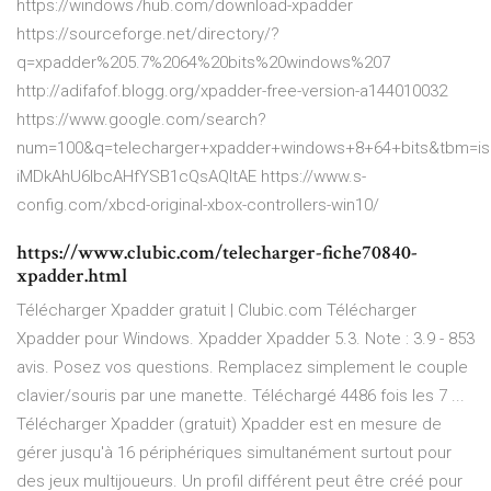
https://windows7hub.com/download-xpadder
https://sourceforge.net/directory/?
q=xpadder%205.7%2064%20bits%20windows%207
http://adifafof.blogg.org/xpadder-free-version-a144010032
https://www.google.com/search?
num=100&q=telecharger+xpadder+windows+8+64+bits&tbm=is
iMDkAhU6IbcAHfYSB1cQsAQItAE https://www.s-
config.com/xbcd-original-xbox-controllers-win10/
https://www.clubic.com/telecharger-fiche70840-
xpadder.html
Télécharger Xpadder gratuit | Clubic.com Télécharger
Xpadder pour Windows. Xpadder Xpadder 5.3. Note : 3.9 - 853
avis. Posez vos questions. Remplacez simplement le couple
clavier/souris par une manette. Téléchargé 4486 fois les 7 ...
Télécharger Xpadder (gratuit) Xpadder est en mesure de
gérer jusqu'à 16 périphériques simultanément surtout pour
des jeux multijoueurs. Un profil différent peut être créé pour