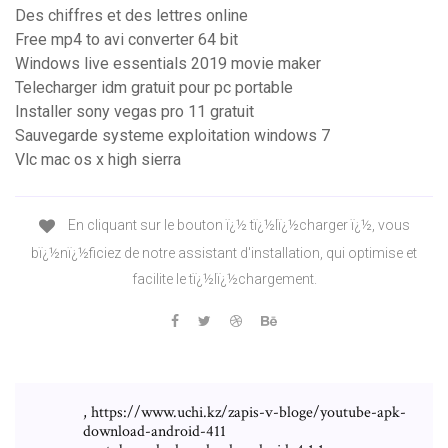
Des chiffres et des lettres online
Free mp4 to avi converter 64 bit
Windows live essentials 2019 movie maker
Telecharger idm gratuit pour pc portable
Installer sony vegas pro 11 gratuit
Sauvegarde systeme exploitation windows 7
Vlc mac os x high sierra
En cliquant sur le bouton ï¿½ tï¿½lï¿½charger ï¿½, vous
bï¿½nï¿½ficiez de notre assistant d'installation, qui optimise et
facilite le tï¿½lï¿½chargement.
, https://www.uchi.kz/zapis-v-bloge/youtube-apk-
download-android-411