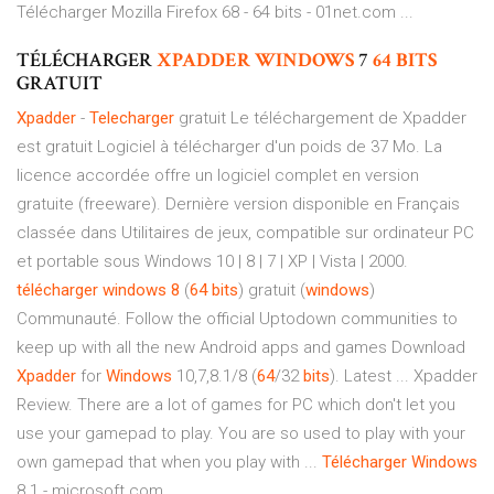
Télécharger Mozilla Firefox 68 - 64 bits - 01net.com ...
TÉLÉCHARGER
XPADDER
WINDOWS
7
64
BITS
GRATUIT
Xpadder
-
Telecharger
gratuit Le téléchargement de Xpadder
est gratuit Logiciel à télécharger d'un poids de 37 Mo. La
licence accordée offre un logiciel complet en version
gratuite (freeware). Dernière version disponible en Français
classée dans Utilitaires de jeux, compatible sur ordinateur PC
et portable sous Windows 10 | 8 | 7 | XP | Vista | 2000.
télécharger
windows
8
(
64
bits
) gratuit (
windows
)
Communauté. Follow the official Uptodown communities to
keep up with all the new Android apps and games Download
Xpadder
for
Windows
10,7,8.1/8 (
64
/32
bits
). Latest ... Xpadder
Review. There are a lot of games for PC which don't let you
use your gamepad to play. You are so used to play with your
own gamepad that when you play with ...
Télécharger
Windows
8.1 - microsoft.com