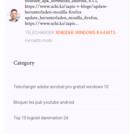
youtube_apk_download_android_4.1.1,
https://www.uchi.kz/zapis-v-bloge/update-
herunterladen-mozilla-firefox
update_herunterladen_mozilla_firefox,
https://www.uchi.kz/zapis…
TÉLÉCHARGER
XPADDER
WINDOWS
8
64
BITS
-
nvroads.mobi
Category
Telecharger adobe acrobat pro gratuit windows 10
Bloquer les pub youtube android
Top 10 logiciel danimation 2d