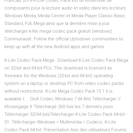
Francais 2019 K-Lite Codec Pack est un ensemble de
composants pour la lecture audio et vidéo dans les lecteurs
Windows Media, Media Center et Media Player Classic.Basic,
Standard, Full, Mega ainsi que la dernière mise à jour.
télécharger k-lite mega codec pack gratuit (windows)
Communauté. Follow the official Uptodown communities to
keep up with all the new Android apps and games
K-Lite Codec Pack Mega - Download K-Lite Codec Pack Mega
on 32-bit and 64-bit PCs. This download is licensed as
freeware for the Windows (32-bit and 64-bit) operating
system on a laptop or desktop PC from video codec packs
without restrictions. K-Lite Mega Codec Pack 15.1.6 is
available t ... DivX Codec Windows 7 64 Bits Télécharger //
kfcsengage.fr Téléchargé 260 fois les 7 derniers jours
Télécharger 32/64 bitsTélécharger K-Lite Codec Pack 64-bit -
01. Télécharger Windows > Multimédia > Codecs. K-Lite
Codec Pack 64-bit. Présentation Avis des utilisateurs Forums.