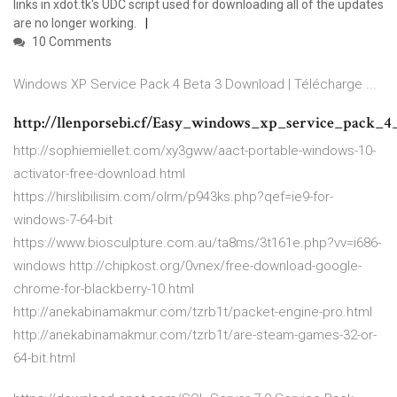
links in xdot.tk's UDC script used for downloading all of the updates
are no longer working.
10 Comments
Windows XP Service Pack 4 Beta 3 Download | Télécharge ...
http://llenporsebi.cf/Easy_windows_xp_service_pack
http://sophiemiellet.com/xy3gww/aact-portable-windows-10-
activator-free-download.html
https://hirslibilisim.com/olrm/p943ks.php?qef=ie9-for-
windows-7-64-bit
https://www.biosculpture.com.au/ta8ms/3t161e.php?vv=i686-
windows http://chipkost.org/0vnex/free-download-google-
chrome-for-blackberry-10.html
http://anekabinamakmur.com/tzrb1t/packet-engine-pro.html
http://anekabinamakmur.com/tzrb1t/are-steam-games-32-or-
64-bit.html