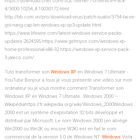
https://download.cnet.com/SQL-Server-7-0-Service-Pack-
4/3000-10254_4-10030172.html
http://bb.com.vn/pro/download-virus/patch-sualoi/3754-tai-ve-
goi-nang-cap-len-windows-xp-sp3-update.html
https://www.lifewire.com/latest-windows-service-packs-
updates-2624595 https://www.getmyos.com/windows-xp-
home-professional-x86-32 https://windows-xp-service-pack-
3.jaleco.com/
Tuto transformer son
Windows
XP
en Windows 7 Ultimate -
YouTube
Bonjour a tous je vous présente une vidéo sur mon
ordinateur ou je vous montre comment Transformer son
Windows XP en Windows 7 Ultimate…Windows 2000 —
Wikipédiahttps://fr.wikipedia.org/wiki/Windows_2000Windows
2000 est un système d'exploitation 32 bits développé et
distribué par Microsoft. Le nom Windows 2000 (en abrégé :
Win2000 ou Win2K ou encore W2K) est en fait le nom
commercial de la version 5.0 de Windows NT.
Windows
Vista