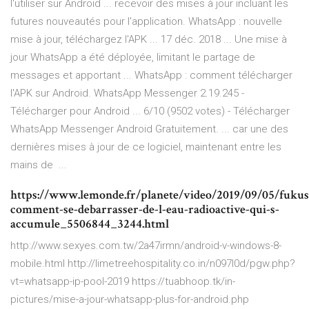
l'utiliser sur Android ... recevoir des mises à jour incluant les
futures nouveautés pour l'application. WhatsApp : nouvelle
mise à jour, téléchargez l'APK ... 17 déc. 2018 ... Une mise à
jour WhatsApp a été déployée, limitant le partage de
messages et apportant ... WhatsApp : comment télécharger
l'APK sur Android. WhatsApp Messenger 2.19.245 -
Télécharger pour Android ... 6/10 (9502 votes) - Télécharger
WhatsApp Messenger Android Gratuitement. ... car une des
dernières mises à jour de ce logiciel, maintenant entre les
mains de ...
https://www.lemonde.fr/planete/video/2019/09/05/fuku
comment-se-debarrasser-de-l-eau-radioactive-qui-s-
accumule_5506844_3244.html
http://www.sexyes.com.tw/2a47irmn/android-v-windows-8-
mobile.html http://limetreehospitality.co.in/n097l0d/pgw.php?
vt=whatsapp-ip-pool-2019 https://tuabhoop.tk/in-
pictures/mise-a-jour-whatsapp-plus-for-android.php